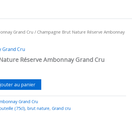
nnay Grand Cru
/ Champagne Brut Nature Réserve Ambonnay
 Grand Cru
Nature Réserve Ambonnay Grand Cru
Le
prix
jouter au panier
actuel
mbonnay Grand Cru
est :
uteille (75cl)
,
brut nature
,
Grand cru
.
50,00 €.