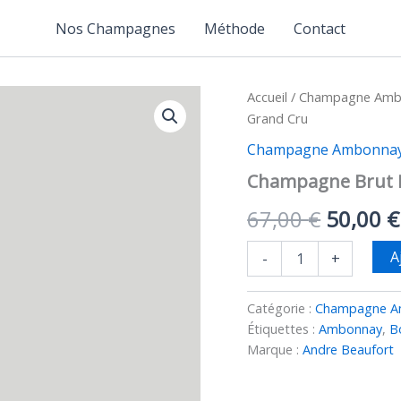
Nos Champagnes
Méthode
Contact
Accueil
/
Champagne Ambo
Grand Cru
Champagne Ambonnay
Champagne Brut 
Le
67,00
€
50,00
€
prix
quantité
A
-
+
de
initial
Champagne
Brut
Catégorie :
Champagne A
était :
Nature
Étiquettes :
Ambonnay
,
Bo
Réserve
Marque :
Andre Beaufort
67,00 €
Ambonnay
Grand
Cru