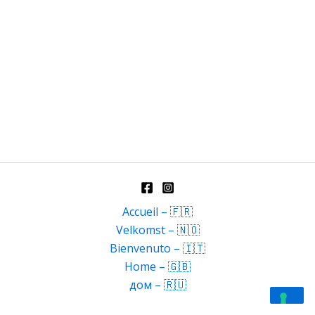
Accueil – 🇫🇷
Velkomst – 🇳🇴
Bienvenuto – 🇮🇹
Home – 🇬🇧
дом – 🇷🇺