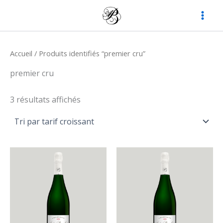
Aller
au
contenu
Accueil
/ Produits identifiés “premier cru”
premier cru
Trié
3 résultats affichés
par
prix
croissant